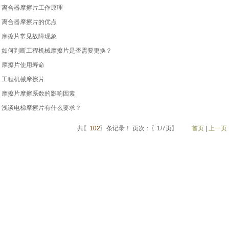
离合器摩擦片工作原理
离合器摩擦片的优点
摩擦片常见故障现象
如何判断工程机械摩擦片是否需要更换？
摩擦片使用寿命
工程机械摩擦片
摩擦片摩擦系数的影响因素
浅谈电梯摩擦片有什么要求？
共〖
102
〗条记录！ 页次：〖1/7页〗
首页
|
上一页