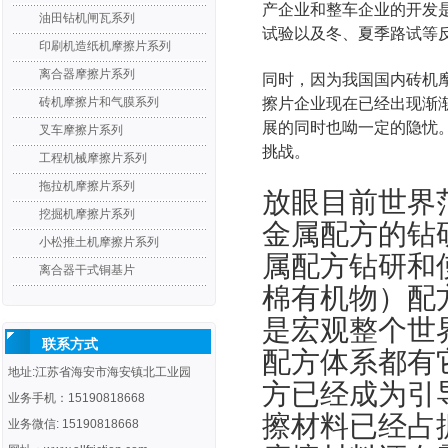
产企业和整车企业的开发
油田钻机闸瓦系列
试验以及冬、夏季路试等
印刷机造纸机摩擦片系列
离合器摩擦片系列
同时，因为我国国内砖机
砖机摩擦片和气膜系列
擦片企业现在已经出现渐
展的同时也呦一定的隐忧
叉车摩擦片系列
挑战。
工程机械摩擦片系列
拖拉机摩擦片系列
放眼目前世界
挖掘机摩擦片系列
金属配方的钻
小松推土机摩擦片系列
属配方钻研和
离合器干式铜基片
棉有机物）配
是宏观整个世
联系方式
配方体系都有
地址:江苏省海安市海安镇北工业园
方已经成为引
业务手机：15190818668
擦材料已经占
业务微信: 15190818668